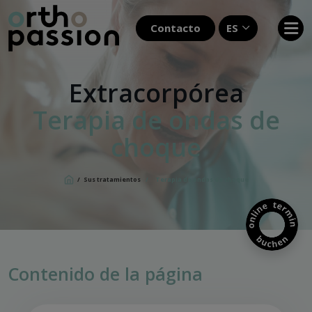
Contacto
ES
Extracorpórea
Terapia de ondas de
choque
/
Sus tratamientos
/
Terapia de ondas de choque
Contenido de la página