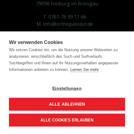
79098 Freiburg im Breisgau
T. 0761-76 99 11 66
M. info@orthopassion.de
Montag, Dienstag, Donnerstag & Freitag :
Wir verwenden Cookies
08:00 - 13:00 Uhr
Wir setzen Cookies ein, um die Nutzung unserer Webseiten zu
Montag, Mittwoch & Donnerstag:
analysieren, einschließlich des Such und Surfverlaufs,
Suchbegriffen und Ihnen auf Ihr Nutzungsverhalten angepasste
14:00 - 18:00 Uhr
Informationen anbieten zu können.
Lernen Sie mehr
Telefonische Erreichbarkeit kann abweichen!
Termine nur nach Vereinbarung!
Einstellungen
Melden Sie sich für unseren Newsletter an!
ALLE ABLEHNEN
Impressum
Datenschutz
ALLE COOKIES ERLAUBEN