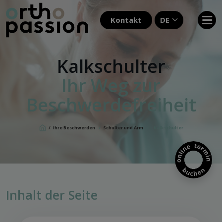
Kontakt
DE
Kalkschulter
Ihr Weg zur
Beschwerdefreiheit
/
Ihre Beschwerden
/
Schulter und Arm
/
Kalkschulter
Inhalt der Seite