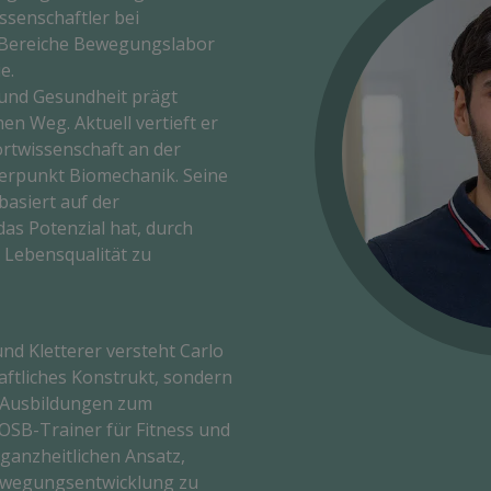
ssenschaftler bei
e Bereiche Bewegungslabor
e.
und Gesundheit prägt
en Weg. Aktuell vertieft er
rtwissenschaft an der
werpunkt Biomechanik. Seine
basiert auf der
as Potenzial hat, durch
 Lebensqualität zu
nd Kletterer versteht Carlo
ftliches Konstrukt, sondern
e Ausbildungen zum
SB-Trainer für Fitness und
ganzheitlichen Ansatz,
Bewegungsentwicklung zu