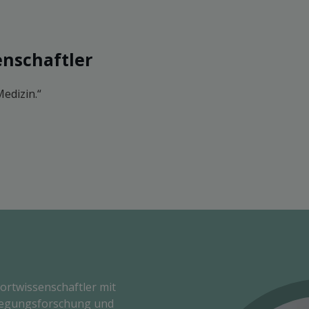
enschaftler
edizin.“
portwissenschaftler mit
wegungsforschung und